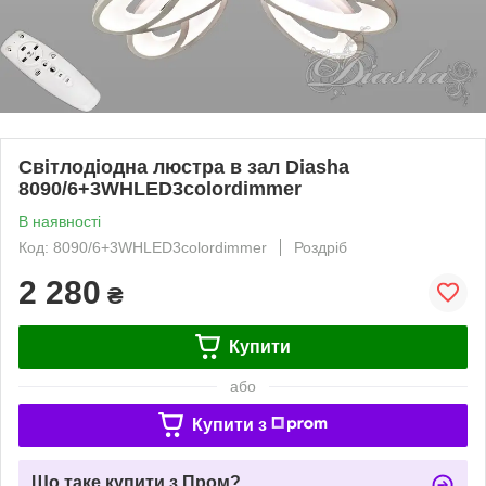
Світлодіодна люстра в зал Diasha
8090/6+3WHLED3colordimmer
В наявності
Код: 8090/6+3WHLED3colordimmer
Роздріб
2 280
₴
Купити
або
Купити з
Що таке купити з Пром?