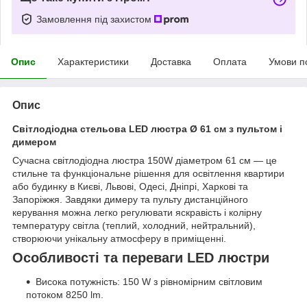
Замовлення під захистом
Опис
Характеристики
Доставка
Оплата
Умови п
Опис
Світлодіодна стельова LED люстра Ø 61 см з пультом і
димером
Сучасна світлодіодна люстра 150W діаметром 61 см — це
стильне та функціональне рішення для освітлення квартири
або будинку в Києві, Львові, Одесі, Дніпрі, Харкові та
Запоріжжя. Завдяки димеру та пульту дистанційного
керування можна легко регулювати яскравість і колірну
температуру світла (теплий, холодний, нейтральний),
створюючи унікальну атмосферу в приміщенні.
Особливості та переваги LED люстри
Висока потужність: 150 W з рівномірним світловим
потоком 8250 lm.