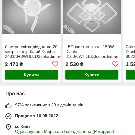
Люстра світлодіодна до 20
LED люстра в зал, 150W
Світ
метрів колір білий Diasha
Diasha
Dias
2481/3+3WHLED3colordimmer
8160/6WHLED3colordimmer
802
2 470
2 530
1 5
₴
₴
Купити
Купити
Про нас
97% позитивних з 29 відгуків за рік
Працює з 10.05.2022
м. Київ
Одеса вулиця Маршала Бабаджаняна (Рекордна),