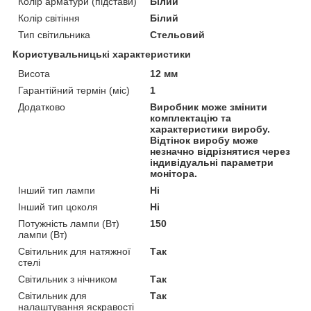
Колір арматури (підстави)
Білий
Колір світіння
Білий
Тип світильника
Стельовий
Користувальницькі характеристики
Висота
12 мм
Гарантійний термін (міс)
1
Додатково
Виробник може змінити
комплектацію та
характеристики виробу.
Відтінок виробу може
незначно відрізнятися через
індивідуальні параметри
монітора.
Інший тип лампи
Ні
Інший тип цоколя
Ні
Потужність лампи (Вт)
150
лампи (Вт)
Світильник для натяжної
Так
стелі
Світильник з нічником
Так
Світильник для
Так
налаштування яскравості