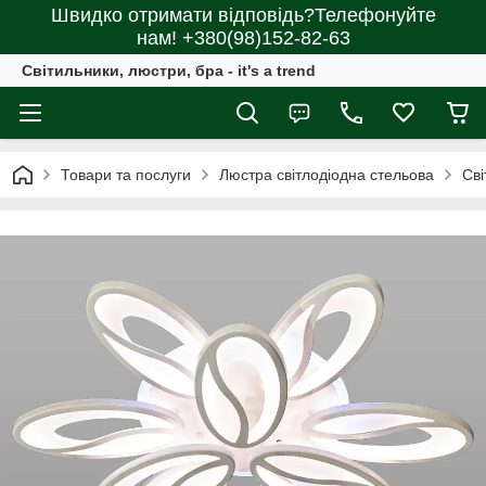
Швидко отримати відповідь?Телефонуйте
нам! +380(98)152-82-63
Світильники, люстри, бра - it's a trend
Товари та послуги
Люстра світлодіодна стельова
Сві