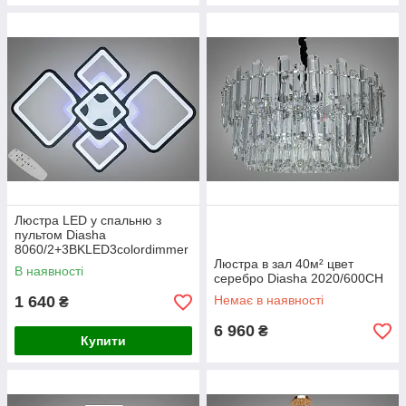
Люстра LED у спальню з
пультом Diasha
8060/2+3BKLED3colordimmer
Люстра в зал 40м² цвет
В наявності
серебро Diasha 2020/600CH
1 640
Немає в наявності
₴
6 960
₴
Купити