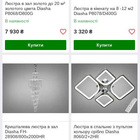
Люстра в зал золото до 20 м²
золотого цвета Diasha
Люстра в кімнату на 8 -12 м2
P8068/D800G
Diasha P8078/D400G
В наявності
В наявності
7 930
3 320
₴
₴
Купити
Купити
Кришталева люстра в зал
Люстра в спальню з пультом
Diasha FH-
кольору срібло Diasha
28908/800x2000HR
8060/2+2HR