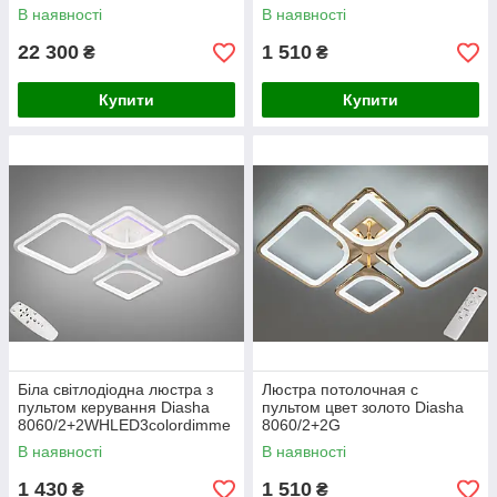
В наявності
В наявності
22 300
1 510
₴
₴
Купити
Купити
Біла світлодіодна люстра з
Люстра потолочная с
пультом керування Diasha
пультом цвет золото Diasha
8060/2+2WHLED3colordimme
8060/2+2G
r
В наявності
В наявності
1 430
1 510
₴
₴