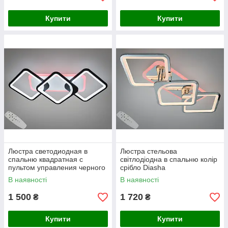
Купити
Купити
Люстра светодиодная в
Люстра стельова
спальню квадратная с
світлодіодна в спальню колір
пультом управления черного
срібло Diasha
цвета Diasha
8060/2+1HRLED3color
В наявності
В наявності
8060/2+1BKLED3colordimmer
dimmer
1 500
1 720
₴
₴
Купити
Купити