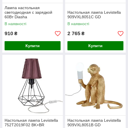
Лампа настольная
светодиодная с зарядкой
Настольная лампа Levistella
60Вт Diasha
909VXL8051C GD
A5503GRwirelesscharge
В наявності
В наявності
910
2 765
₴
₴
Купити
Купити
Настольная лампа Levistella
Настольная лампа Levistella
752T2019F02 BK+BR
909VXL8051B GD