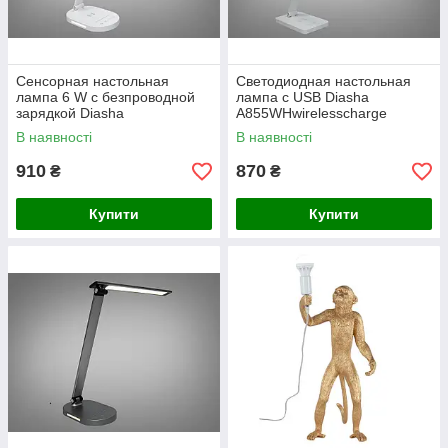
Сенсорная настольная
Светодиодная настольная
лампа 6 W с безпроводной
лампа с USB Diasha
зарядкой Diasha
A855WHwirelesscharge
A5503WHwirelesscharge
В наявності
В наявності
910
870
₴
₴
Купити
Купити