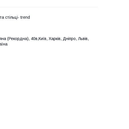
а стільці- trend
(Рекордна), 40в,Київ, Харків, Дніпро, Львів,
аїна