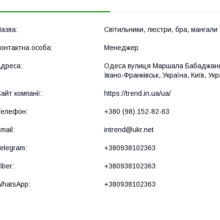
Cвітильники, люстри, бра, мангали т
Менеджер
Одеса вулиця Маршала Бабаджаняна 
Івано-Франківськ, Україна, Київ, Укр
https://trend.in.ua/ua/
+380 (98) 152-82-63
intrend@ukr.net
+380938102363
+380938102363
+380938102363