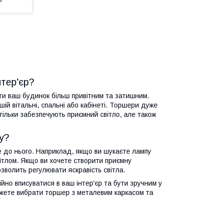
нтер'єр?
ти ваш будинок більш привітним та затишним.
й вітальні, спальні або кабінеті. Торшери дуже
 тільки забезпечують приємний світло, але також
у?
е до нього. Наприклад, якщо ви шукаєте лампу
ітлом. Якщо ви хочете створити приємну
зволить регулювати яскравість світла.
йно вписуватися в ваш інтер'єр та бути зручним у
можете вибрати торшер з металевим каркасом та