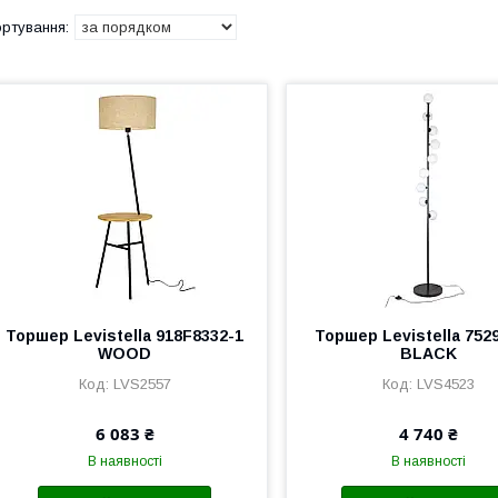
Торшер Levistella 918F8332-1
Торшер Levistella 752
WOOD
BLACK
LVS2557
LVS4523
6 083 ₴
4 740 ₴
В наявності
В наявності