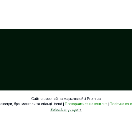
Сайт створений на маркетплейсі
Prom.ua
Cвітильники, люстри, бра, мангали та стільці- trend |
Поскаржитися на контент
|
Політика кон
Select Language
▼