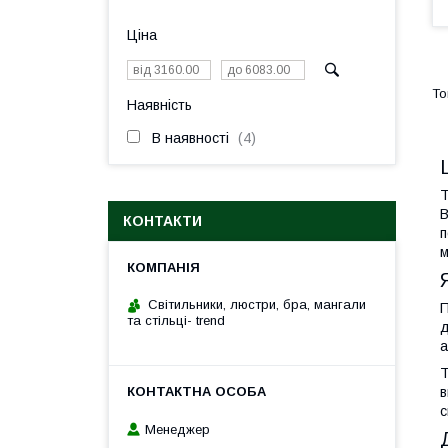
Ціна
Наявність
В наявності
4
Т
В
КОНТАКТИ
п
м
Cвітильники, люстри, бра, мангали
П
та стільці- trend
д
а
Т
в
с
Менеджер