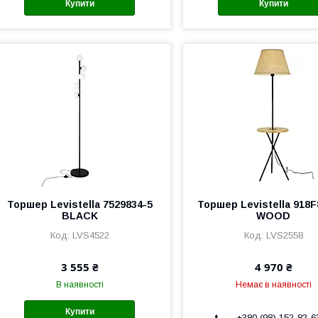
Купити
Купити
Торшер Levistella 7529834-5
Торшер Levistella 918F
BLACK
WOOD
LVS4522
LVS2558
3 555 ₴
4 970 ₴
В наявності
Немає в наявності
Купити
+380 (98) 152-82-6