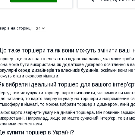
Що таке торшери та як вони можуть змінити ваш і
оршер - це стильна та елегантна підлогова лампа, яка може зроби
она може бути використана як додаткове джерело освітлення в ваші
опулярні серед дизайнерів та власників будинків, оскільки вони не
ожуть стати окрасою кімнати.
Як вибрати ідеальний торшер для вашого інтер'єр
еред тим як купувати торшер, варто визначити, які вимоги ви маєт
ля читання, то варто звернути увагу на торшери з напрямленим св
тмосферу в кімнаті, то можна вибрати торшер з диммером, який до
акож варто звернути увагу на дизайн торшера. Він повинен гармоні
икористанні. Наприклад, якщо ви маєте сучасний інтер'єр, то ви 
кляними елементами.
Де купити торшер в Україні?