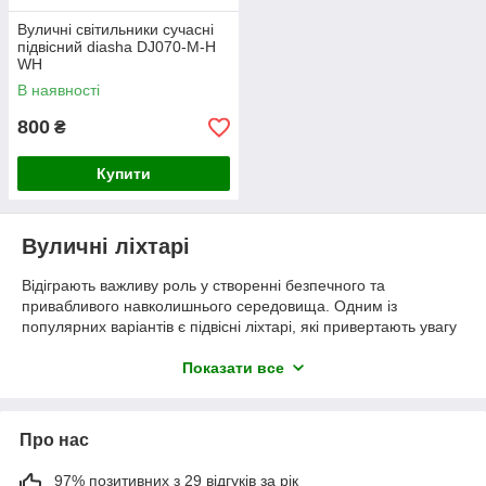
Вуличні світильники сучасні
підвісний diasha DJ070-M-H
WH
В наявності
800
₴
Купити
Вуличні ліхтарі
Відіграють важливу роль у створенні безпечного та
привабливого навколишнього середовища. Одним із
популярних варіантів є підвісні ліхтарі, які привертають увагу
своїм елегантним дизайном та ефективністю освітлення. У
цій статті ми розглянемо функціональність та переваги
Показати все
підвісних вуличних ліхтарів.
Естетична перевага: Підвісні вуличні ліхтарі додають шарму
та елегантності до міського чи приміського середовища. Їх
Про нас
стильний дизайн і вишукані деталі надають унікальності та
привабливості навколишньому оточенню. Підвісні ліхтарі
97% позитивних з 29 відгуків за рік