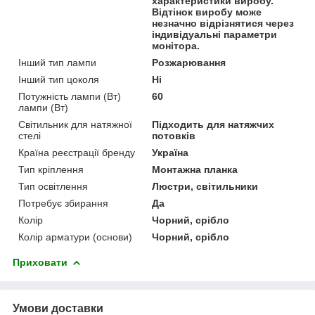
характеристики виробу.
Відтінок виробу може
незначно відрізнятися через
індивідуальні параметри
монітора.
Інший тип лампи
Розжарювання
Інший тип цоколя
Ні
Потужність лампи (Вт)
60
лампи (Вт)
Світильник для натяжної
Підходить для натяжчих
стелі
потовків
Країна реєстрації бренду
Україна
Тип кріплення
Монтажна планка
Тип освітлення
Люстри, світильники
Потребує збирання
Да
Колір
Чорний, срібло
Колір арматури (основи)
Чорний, срібло
Приховати
Умови доставки