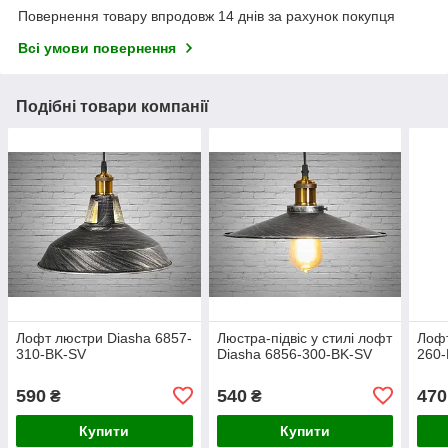
Повернення товару впродовж 14 днів за рахунок покупця
Всі умови повернення
Подібні товари компанії
Лофт люстри Diasha 6857-
Люстра-підвіс у стилі лофт
Лофт
310-BK-SV
Diasha 6856-300-BK-SV
260
590
540
470
₴
₴
Купити
Купити