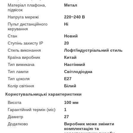
Матеріал плафона,
Метал
підвісок
Напруга мережі
220~240 В
Пульт дистанційного
Ні
керування
Стан
Новий
Ступінь захисту IP
20
Стиль виконання
Лофт/індустріальний стиль
Країна виробник
Китай
Тип вимикача
Настінний
Тип лампи
Світлодіодна
Тип цоколя
E27
Колір світіння
Білий
Користувальницькі характеристики
Висота
100 мм
Гарантійний термін (міс)
1
Діаметр
27
Додатково
Виробник може змінити
комплектацію та