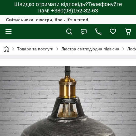
Швидко отримати відповідь?Телефонуйте
нам! +380(98)152-82-63
Світильники, люстри, бра - it's a trend
Товари та послуги
Люстра світлодіодна підвісна
Лоф