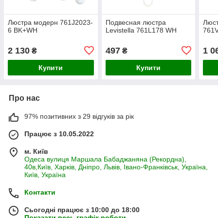
Люстра модерн 761J2023-
Подвесная люстра
Люст
6 BK+WH
Levistella 761L178 WH
761
2 130
497
1 0
₴
₴
Купити
Купити
Про нас
97% позитивних з 29 відгуків за рік
Працює з 10.05.2022
м. Київ
Одеса вулиця Маршала Бабаджаняна (Рекордна),
40в,Київ, Харків, Дніпро, Львів, Івано-Франківськ, Україна,
Київ, Україна
Контакти
Сьогодні працює з 10:00 до 18:00
Показати весь графік роботи