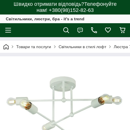
Швидко отримати відповідь?Телефонуйте
нам! +380(98)152-82-63
Світильники, люстри, бра - it's a trend
Товари та послуги
Світильники в стилі лофт
Люстра 