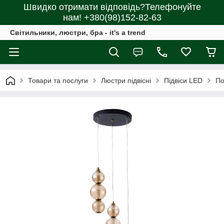
Швидко отримати відповідь?Телефонуйте
нам! +380(98)152-82-63
Світильники, люстри, бра - it's a trend
Товари та послуги
Люстри підвісні
Підвіси LED
По