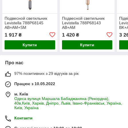
Подвесной светильник
Подвесной светильник
Підв
Levistella 788P68145
Levistella 788P68143
Levi
AB+AM+SM
AB+AM
BK+
1 917
1 420
3 2
₴
₴
Купити
Купити
Про нас
97% позитивних з 29 відгуків за рік
Працює з 10.05.2022
м. Київ
Одеса вулиця Маршала Бабаджаняна (Рекордна),
40в,Київ, Харків, Дніпро, Львів, Івано-Франківськ, Україна,
Київ, Україна
Контакти