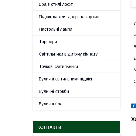
Бра в стилі лофт
Підсвітка для дзеркал картин
Д
Настольні лампи
Р
Торшери
В
Світильники в дитячу кімнату
Д
Точкові світильники
М
Вуличні світильники підвісні
С
Вуличні стовби
Вуличні бра
Х
КОНТАКТИ