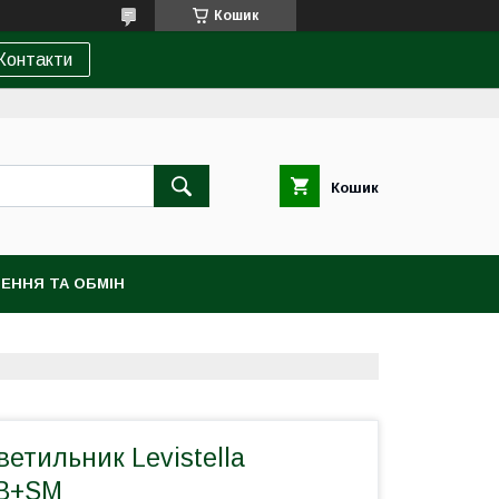
Кошик
Контакти
Кошик
ЕННЯ ТА ОБМІН
етильник Levistella
AB+SM