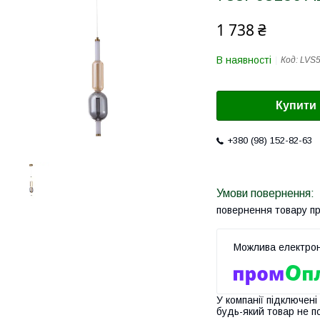
1 738 ₴
В наявності
Код:
LVS
Купити
+380 (98) 152-82-63
повернення товару п
У компанії підключені
будь-який товар не п