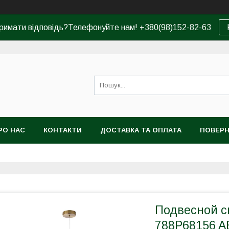
римати відповідь?Телефонуйте нам! +380(98)152-82-63
РО НАС
КОНТАКТИ
ДОСТАВКА ТА ОПЛАТА
ПОВЕРН
Подвесной св
788P68156 