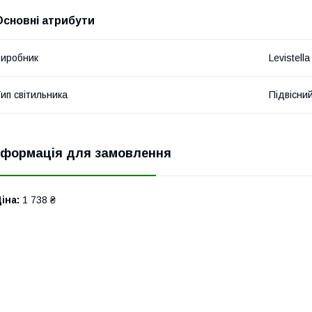
Основні атрибути
иробник
Levistella
ип світильника
Підвісни
нформація для замовлення
іна:
1 738 ₴