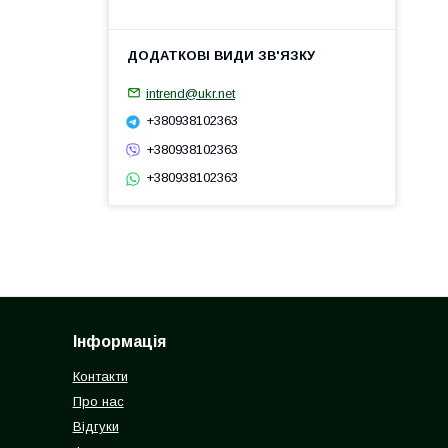
intrend@ukr.net
+380938102363
+380938102363
+380938102363
Інформація
Контакти
Про нас
Відгуки