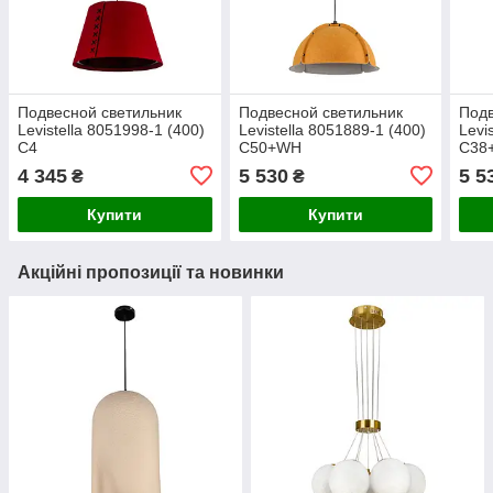
Подвесной светильник
Подвесной светильник
Подв
Levistella 8051998-1 (400)
Levistella 8051889-1 (400)
Levi
C4
C50+WH
C38
4 345
5 530
5 5
₴
₴
Купити
Купити
Акційні пропозиції та новинки