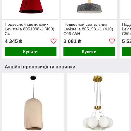
Подвесной светильник
Подвесной светильник
Подв
Levistella 8051998-1 (400)
Levistella 8051981-1 (410)
Levi
C4
C06+WH
C50
4 345
3 081
5 5
₴
₴
Купити
Купити
Акційні пропозиції та новинки