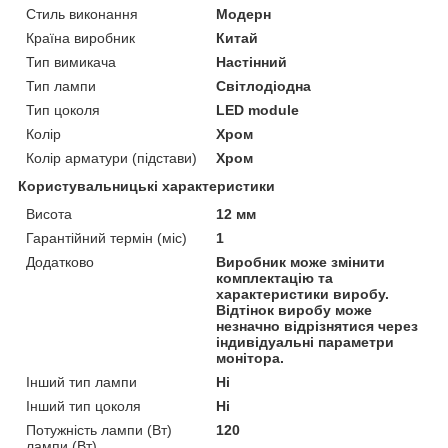
Стиль виконання
Модерн
Країна виробник
Китай
Тип вимикача
Настінний
Тип лампи
Світлодіодна
Тип цоколя
LED module
Колір
Хром
Колір арматури (підстави)
Хром
Користувальницькі характеристики
Висота
12 мм
Гарантійний термін (міс)
1
Додатково
Виробник може змінити
комплектацію та
характеристики виробу.
Відтінок виробу може
незначно відрізнятися через
індивідуальні параметри
монітора.
Інший тип лампи
Ні
Інший тип цоколя
Ні
Потужність лампи (Вт)
120
лампи (Вт)