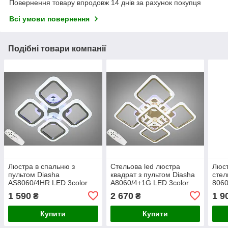
Повернення товару впродовж 14 днів за рахунок покупця
Всі умови повернення
Подібні товари компанії
Люстра в спальню з
Стельова led люстра
Люст
пультом Diasha
квадрат з пультом Diasha
стел
AS8060/4HR LED 3color
A8060/4+1G LED 3color
8060
dimmer
dimmer
dim
1 590
2 670
1 9
₴
₴
Купити
Купити