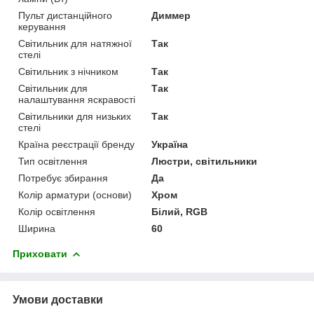
Пульт дистанційного
Диммер
керування
Світильник для натяжної
Так
стелі
Світильник з нічником
Так
Світильник для
Так
налаштування яскравості
Світильники для низьких
Так
стелі
Країна реєстрації бренду
Україна
Тип освітлення
Люстри, світильники
Потребує збирання
Да
Колір арматури (основи)
Хром
Колір освітлення
Білий, RGB
Ширина
60
Приховати
Умови доставки