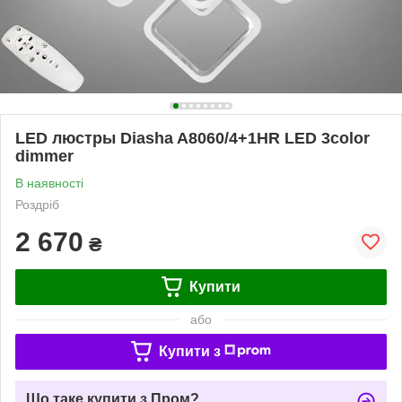
LED люстры Diasha A8060/4+1HR LED 3color
dimmer
В наявності
Роздріб
2 670
₴
Купити
або
Купити з
Що таке купити з Пром?