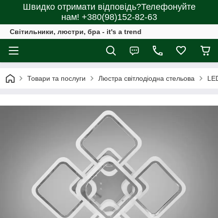
Швидко отримати відповідь?Телефонуйте
нам! +380(98)152-82-63
Світильники, люстри, бра - it's a trend
Товари та послуги
Люстра світлодіодна стельова
LE