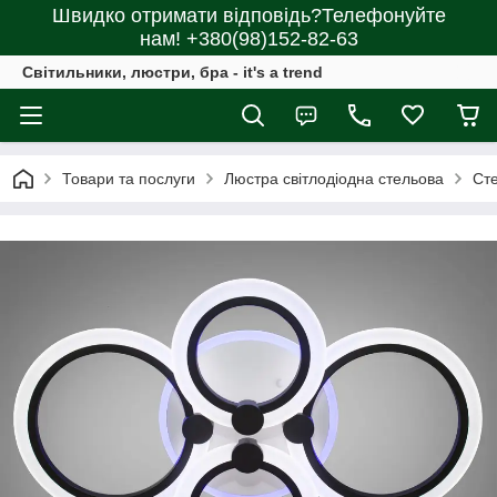
Швидко отримати відповідь?Телефонуйте
нам! +380(98)152-82-63
Світильники, люстри, бра - it's a trend
Товари та послуги
Люстра світлодіодна стельова
Сте