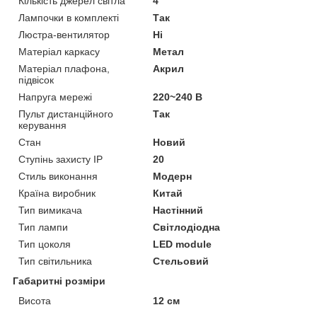
Кількість джерел світла
4
Лампочки в комплекті
Так
Люстра-вентилятор
Ні
Матеріал каркасу
Метал
Матеріал плафона,
Акрил
підвісок
Напруга мережі
220~240 В
Пульт дистанційного
Так
керування
Стан
Новий
Ступінь захисту IP
20
Стиль виконання
Модерн
Країна виробник
Китай
Тип вимикача
Настінний
Тип лампи
Світлодіодна
Тип цоколя
LED module
Тип світильника
Стельовий
Габаритні розміри
Висота
12 см