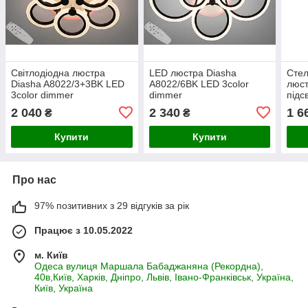
Світлодіодна люстра
LED люстра Diasha
Стел
Diasha A8022/3+3BK LED
A8022/6BK LED 3color
люст
3color dimmer
dimmer
підс
8090
2 040
2 340
1 6
₴
₴
dim
Купити
Купити
Про нас
97% позитивних з 29 відгуків за рік
Працює з 10.05.2022
м. Київ
Одеса вулиця Маршала Бабаджаняна (Рекордна),
40в,Київ, Харків, Дніпро, Львів, Івано-Франківськ, Україна,
Київ, Україна