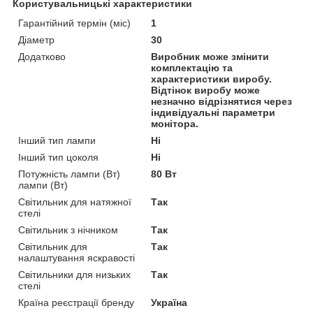
Користувальницькі характеристики
Гарантійний термін (міс)
1
Діаметр
30
Додатково
Виробник може змінити
комплектацію та
характеристики виробу.
Відтінок виробу може
незначно відрізнятися через
індивідуальні параметри
монітора.
Інший тип лампи
Ні
Інший тип цоколя
Ні
Потужність лампи (Вт)
80 Вт
лампи (Вт)
Світильник для натяжної
Так
стелі
Світильник з нічником
Так
Світильник для
Так
налаштування яскравості
Світильники для низьких
Так
стелі
Країна реєстрації бренду
Україна