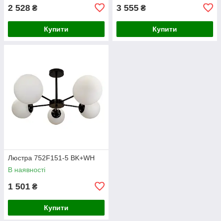
2 528
3 555
₴
₴
Купити
Купити
Люстра 752F151-5 BK+WH
В наявності
1 501
₴
Купити