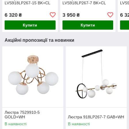
LVS918LP267-15 BK+CL
LVS918LP267-7 BK+CL
LVS
6 320
3 950
6 3
₴
₴
Купити
Купити
Акційні пропозиції та новинки
Люстра 7529910-5
GOLD+WH
Люстра 918LP267-7 GAB+WH
В наявності
В наявності