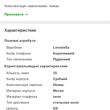
Комплектація лампочками: немає
Приховати
Характеристики
Основні атрибути
Виробник
Levistella
Колір плафона
Коричневий
Тип світильника
Підвісний
Користувальницькі характеристики
Кількість ламп
15
Колір корпуса
Срібний
Комплектація лампою
Немає
Матеріал корпуса
Метал
Матеріал плафона
скло
Тип кріплення
стельове коло
Цоколь
G9