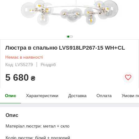
Люстра в спальню LVS918LP267-15 WH+CL
Немає в наявності
Код: LVS5279
Роздріб
5 680
₴
Опис
Характеристики
Доставка
Оплата
Умови п
Опис
Матеріал люстри: метал + скло
Колір люстри: білий + прозорий