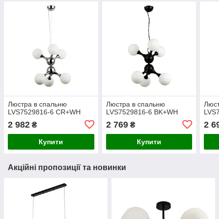
Люстра в спальню
Люстра в спальню
Люст
LVS7529816-6 CR+WH
LVS7529816-6 BK+WH
LVS
2 982
2 769
2 6
₴
₴
Купити
Купити
Акційні пропозиції та новинки