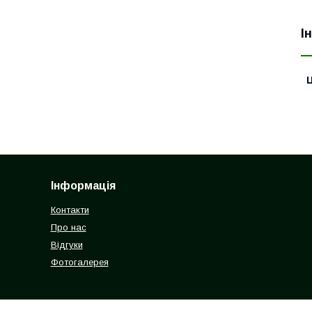
І
Ц
Інформація
Контакти
Про нас
Відгуки
Фотогалерея