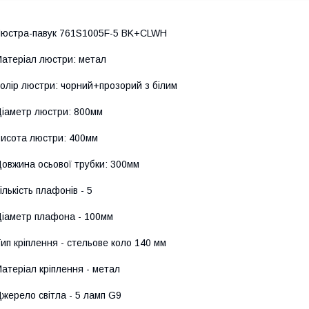
юстра-павук 761S1005F-5 BK+CLWH
атеріал люстри: метал
олір люстри: чорний+прозорий з білим
іаметр люстри: 800мм
исота люстри: 400мм
овжина осьової трубки: 300мм
ількість плафонів - 5
іаметр плафона - 100мм
ип кріплення - стельове коло 140 мм
атеріал кріплення - метал
жерело світла - 5 ламп G9