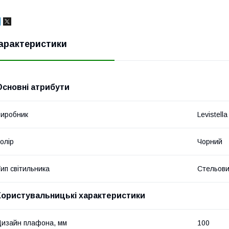
арактеристики
Основні атрибути
иробник
Levistella
олір
Чорний
ип світильника
Стельов
Користувальницькі характеристики
изайн плафона, мм
100