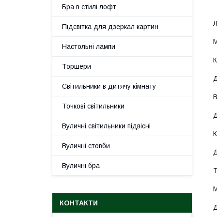
Бра в стилі лофт
Л
Підсвітка для дзеркал картин
М
Настольні лампи
К
Торшери
Д
Світильники в дитячу кімнату
В
Точкові світильники
Д
Вуличні світильники підвісні
К
Вуличні стовби
Д
Вуличні бра
Т
М
КОНТАКТИ
Д