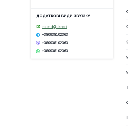
К
intrend@ukr.net
К
+380938102363
К
+380938102363
+380938102363
М
М
Т
К
Ц