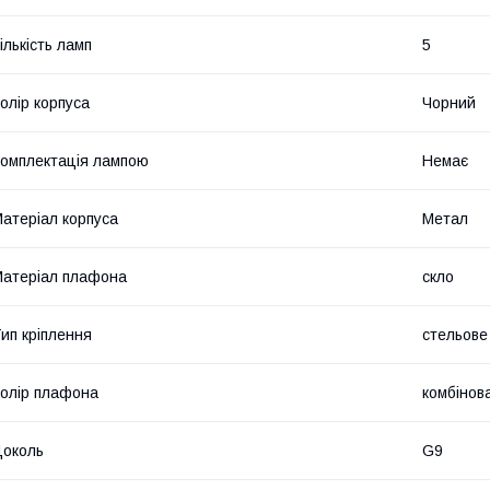
ількість ламп
5
олір корпуса
Чорний
омплектація лампою
Немає
атеріал корпуса
Метал
атеріал плафона
скло
ип кріплення
стельове
олір плафона
комбінов
околь
G9