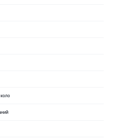
 коло
аний