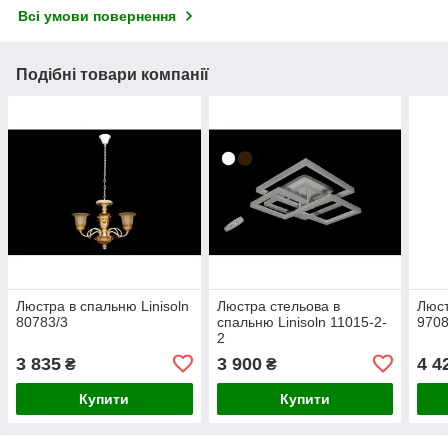
Всі умови повернення
Подібні товари компанії
Люстра в спальню Linisoln
Люстра стельова в
Люст
80783/3
спальню Linisoln 11015-2-
9708
2
3 835
3 900
4 4
₴
₴
Купити
Купити