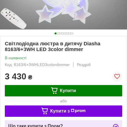
Світлодіодна люстра в дитячу Diasha
8163/6+3WH LED 3color dimmer
В наявності
Код: 8163/6+3WHLED3colordimmer
Роздріб
3 430
₴
Купити
або
Купити з
Що таке купити з Пром?