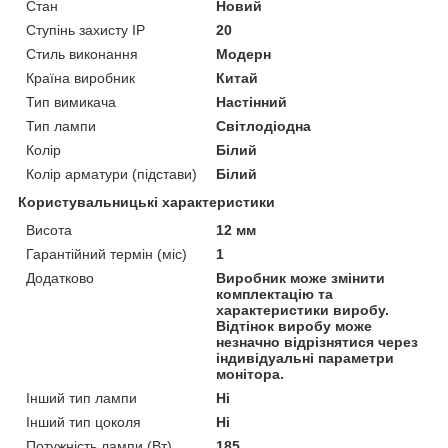
Стан
Новий
Ступінь захисту IP
20
Стиль виконання
Модерн
Країна виробник
Китай
Тип вимикача
Настінний
Тип лампи
Світлодіодна
Колір
Білий
Колір арматури (підстави)
Білий
Користувальницькі характеристики
Висота
12 мм
Гарантійний термін (міс)
1
Додатково
Виробник може змінити
комплектацію та
характеристики виробу.
Відтінок виробу може
незначно відрізнятися через
індивідуальні параметри
монітора.
Інший тип лампи
Ні
Інший тип цоколя
Ні
Потужність лампи (Вт)
185