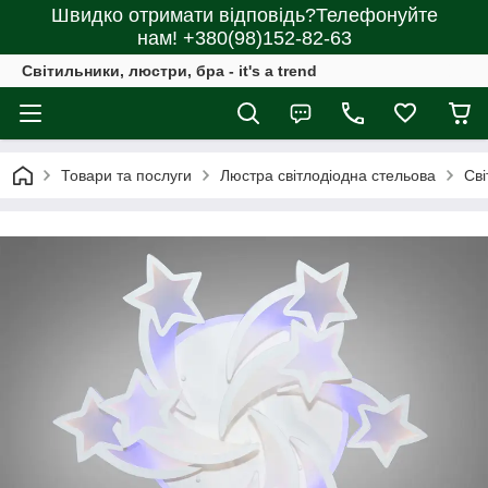
Швидко отримати відповідь?Телефонуйте
нам! +380(98)152-82-63
Світильники, люстри, бра - it's a trend
Товари та послуги
Люстра світлодіодна стельова
Сві