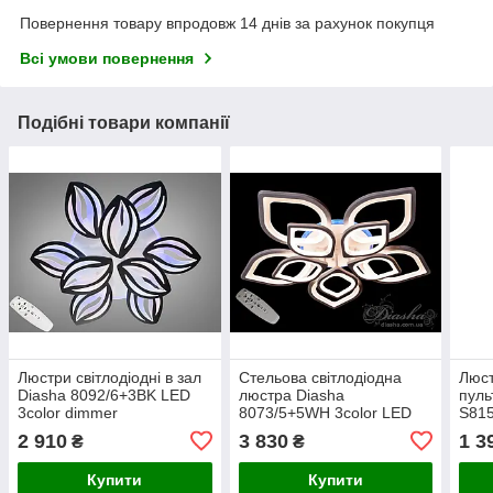
Повернення товару впродовж 14 днів за рахунок покупця
Всі умови повернення
Подібні товари компанії
Люстри світлодіодні в зал
Стельова світлодіодна
Люст
Diasha 8092/6+3BK LED
люстра Diasha
пуль
3color dimmer
8073/5+5WH 3color LED
S815
dimmer
dim
2 910
3 830
1 3
₴
₴
Купити
Купити