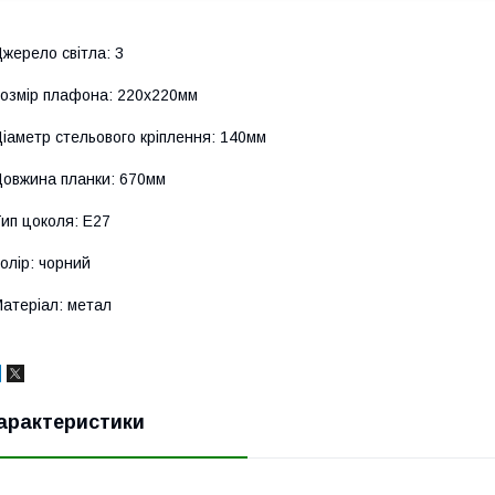
жерело світла: 3
озмір плафона: 220х220мм
іаметр стельового кріплення: 140мм
овжина планки: 670мм
ип цоколя: Е27
олір: чорний
атеріал: метал
арактеристики