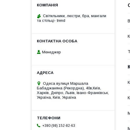
Cвітильники, люстри, бра, мангали
та стільці- trend
В
К
Т
Менеджер
К
Одеса вулиця Маршала
Бабаджаняна (Рекордна), 40в,Київ,
Харків, Дніпро, Львів, Івано-Франківськ,
Україна, Київ, Україна
К
М
+380 (98) 152-82-63
М