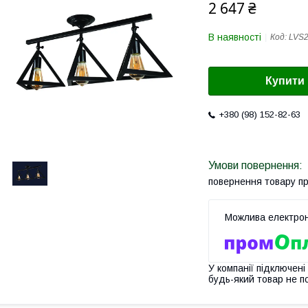
2 647 ₴
В наявності
Код:
LVS
Купити
+380 (98) 152-82-63
повернення товару п
У компанії підключені
будь-який товар не п