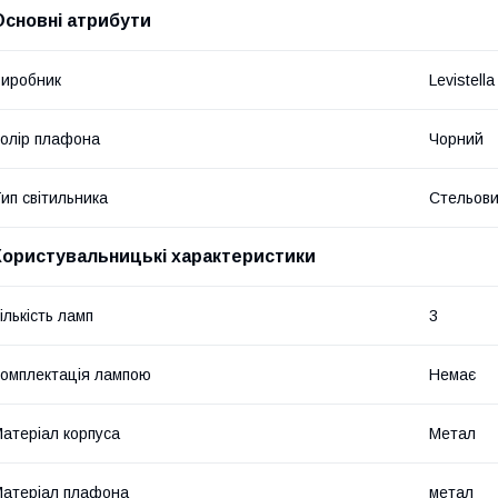
Основні атрибути
иробник
Levistella
олір плафона
Чорний
ип світильника
Стельов
Користувальницькі характеристики
ількість ламп
3
омплектація лампою
Немає
атеріал корпуса
Метал
атеріал плафона
метал