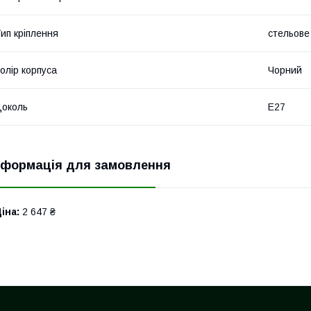
ип кріплення
стельове
олір корпуса
Чорний
околь
E27
нформація для замовлення
іна:
2 647 ₴