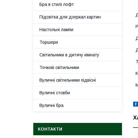
Бра в стилі лофт
Д
Підсвітка для дзеркал картин
Р
Настольні лампи
Д
Торшери
Д
Світильники в дитячу кімнату
Т
Точкові світильники
К
Вуличні світильники підвісні
М
Вуличні стовби
Вуличні бра
Х
КОНТАКТИ