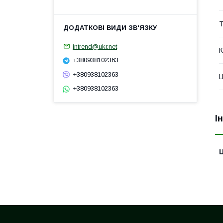
Т
intrend@ukr.net
К
+380938102363
+380938102363
Ц
+380938102363
І
Ц