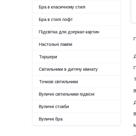
Бра в класичному стилі
Бра в стилі лофт
Підсвітка для дзеркал картин
П
Настольні лампи
Д
Торшери
П
Світильники в дитячу кімнату
Т
Точкові світильники
В
Вуличні світильники підвісні
Д
Вуличні стовби
В
Вуличні бра
М