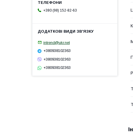
L
+380 (98) 152-82-63
К
М
intrend@ukr.net
+380938102363
П
+380938102363
+380938102363
Р
Т
Т
І