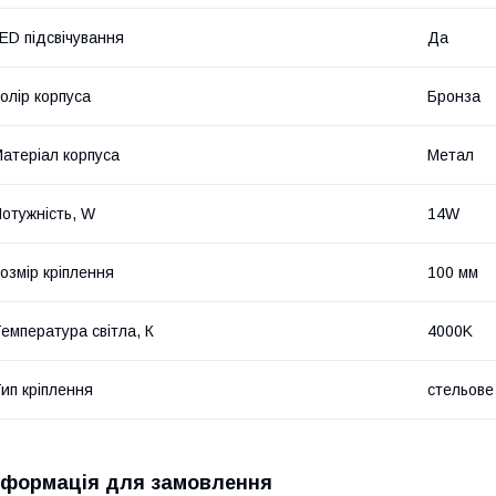
ED підсвічування
Да
олір корпуса
Бронза
атеріал корпуса
Метал
отужність, W
14W
озмір кріплення
100 мм
емпература світла, К
4000K
ип кріплення
стельове
нформація для замовлення