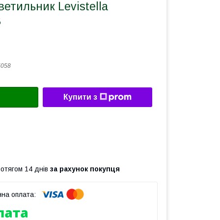
етильник Levistella
B
5058
Купити з
ротягом 14 днів
за рахунок покупця