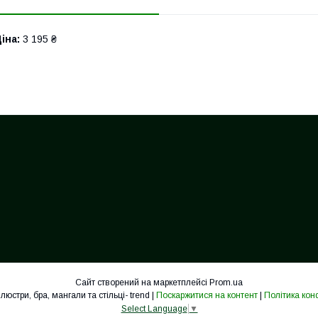
іна:
3 195 ₴
Сайт створений на маркетплейсі
Prom.ua
Cвітильники, люстри, бра, мангали та стільці- trend |
Поскаржитися на контент
|
Політика кон
Select Language
▼