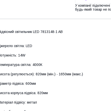
У компанії підключені
будь-який товар не п
ідвісний світильник LED 7813148-1 AB
жерело світла: LED
отужність: 14W
емпература світла: 4000К
исота (регулюється): 820мм (мін.) - 1650мм (макс.)
іаметр підвіса: 600мм
исота корпуса підвіса: 820мм
атеріал підвісу: метал