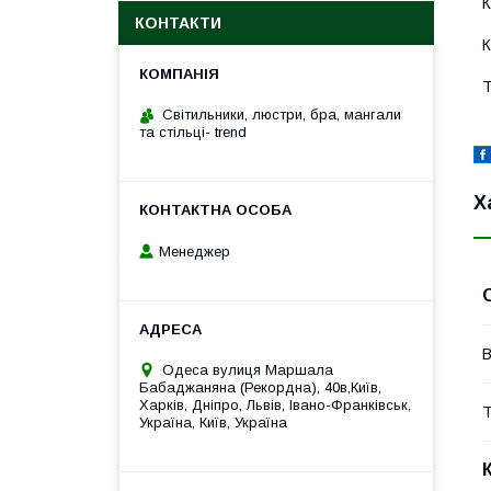
К
КОНТАКТИ
К
Т
Cвітильники, люстри, бра, мангали
та стільці- trend
Х
Менеджер
В
Одеса вулиця Маршала
Бабаджаняна (Рекордна), 40в,Київ,
Харків, Дніпро, Львів, Івано-Франківськ,
Т
Україна, Київ, Україна