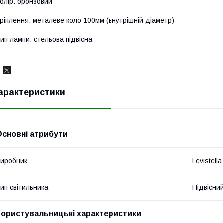
олір: бронзовий
ріплення: металеве коло 100мм (внутрішній діаметр)
ип лампи: стельова підвісна
арактеристики
Основні атрибути
иробник
Levistella
ип світильника
Підвісни
Користувальницькі характеристики