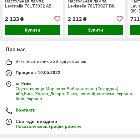
Настольная лампа
Настольная лампа
Нас
Levistella 781T3032 AB
Levistella 781T3027 BK
Levi
BK+
2 133
2 212
711
₴
₴
Купити
Купити
Про нас
97% позитивних з 29 відгуків за рік
Працює з 10.05.2022
м. Київ
Одеса вулиця Маршала Бабаджаняна (Рекордна),
40в,Київ, Харків, Дніпро, Львів, Івано-Франківськ, Україна,
Київ, Україна
Контакти
Сьогодні вихідний
Показати весь графік роботи