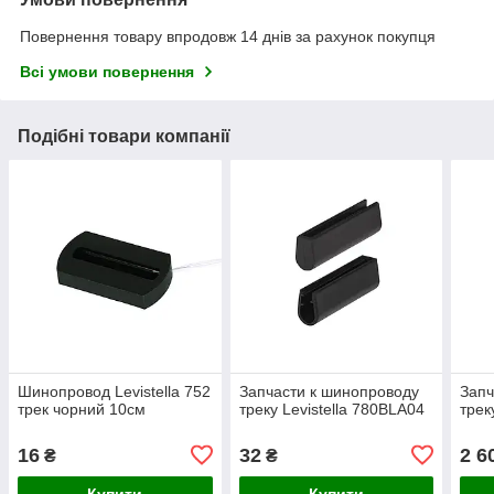
Повернення товару впродовж 14 днів за рахунок покупця
Всі умови повернення
Подібні товари компанії
Шинопровод Levistella 752
Запчасти к шинопроводу
Запч
трек чорний 10см
треку Levistella 780BLA04
трек
16
32
2 6
₴
₴
Купити
Купити