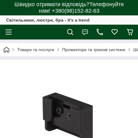
Швидко отримати відповідь?Телефонуйте
нам! +380(98)152-82-63
Світильники, люстри, бра - it's a trend
Товари та послуги
Прожектори та трекові системи
Ши