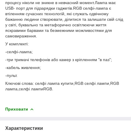
процесу ніколи не зникне в невчасний момент.Лампа має
USB- порт для підзарядки гаджетів.RGB селфі-лампа є
втіленням сучасних технологій, які служать одвічному
бажанню людини створювати, ділитися та залишати свій слід
у світі, буквально та метафорично освітлюючи життя
яскравими барвами та безмежними можливостями для
самовираження.
У комплекті:
-селфі-лампа;
-три тримачі телефонів або камер з кріпленням "в паз";
-кабель живлення;
-пульт.
Ключові слова: селфі лампа купити,RGB селфі лампи,RGB
лампа,селфі лампиRGB.
Приховати
Характеристики