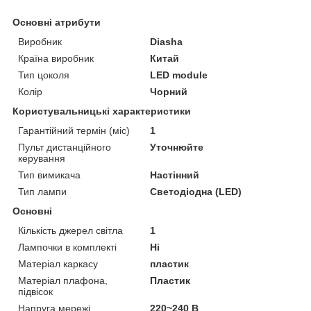
Основні атрибути
Виробник
Diasha
Країна виробник
Китай
Тип цоколя
LED module
Колір
Чорний
Користувальницькі характеристики
Гарантійний термін (міс)
1
Пульт дистанційного
Уточнюйте
керування
Тип вимикача
Настінний
Тип лампи
Cветодіодна (LED)
Основні
Кількість джерел світла
1
Лампочки в комплекті
Ні
Матеріал каркасу
пластик
Матеріал плафона,
Пластик
підвісок
Напруга мережі
220~240 B