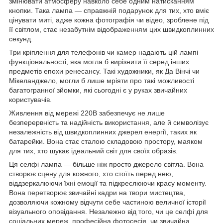
змінювати атмосферу навколо себе одним натисканням
кнопки. Така лампа — справжній подарунок для тих, хто вміє
цінувати миті, адже кожна фотографія чи відео, зроблене під
її світлом, стає незабутнім відображенням цих швидкоплинних
секунд.
Три кріплення для телефонів чи камер надають цій лампі
функціональності, яка могла б вирізнити її серед інших
предметів епохи ренесансу. Такі художники, як Да Вінчі чи
Мікеланджело, могли б лише мріяти про такі можливості
багатогранної зйомки, які сьогодні є у руках звичайних
користувачів.
Живлення від мережі 220В забезпечує не лише
безперервність та надійність використання, але й символізує
незалежність від швидкоплинних джерел енергії, таких як
батарейки. Вона стає сталою складовою простору, маяком
для тих, хто шукає ідеальний світ для своїх образів.
Ця селфі лампа — більше ніж просто джерело світла. Вона
створює сцену для кожного, хто стоїть перед нею,
віддзеркалюючи їхні емоції та підкреслюючи красу моменту.
Вона перетворює звичайні кадри на твори мистецтва,
дозволяючи кожному відчути себе частиною величної історії
візуального оповідання. Незалежно від того, чи це селфі для
соціальних мереж, професійна фотосесія, чи звичайна