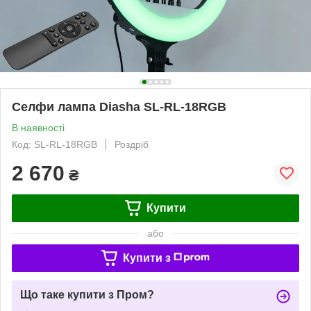
Селфи лампа Diasha SL-RL-18RGB
В наявності
Код: SL-RL-18RGB
Роздріб
2 670
₴
Купити
або
Купити з
Що таке купити з Пром?