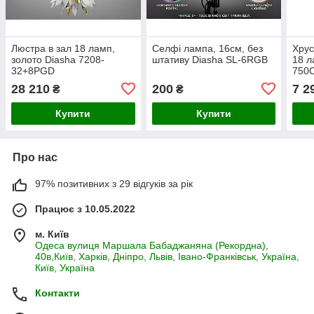
Люстра в зал 18 ламп,
Селфі лампа, 16см, без
Хрус
золото Diasha 7208-
штативу Diasha SL-6RGB
18 л
32+8PGD
750
28 210
200
7 2
₴
₴
Купити
Купити
Про нас
97% позитивних з 29 відгуків за рік
Працює з 10.05.2022
м. Київ
Одеса вулиця Маршала Бабаджаняна (Рекордна),
40в,Київ, Харків, Дніпро, Львів, Івано-Франківськ, Україна,
Київ, Україна
Контакти