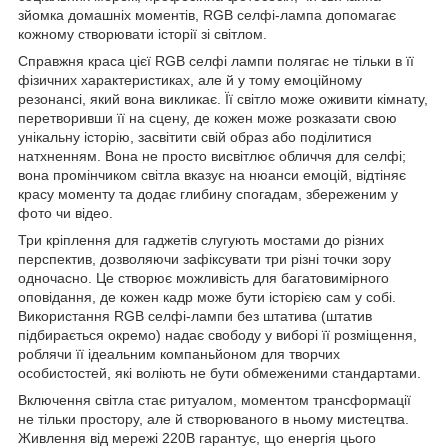
зйомка домашніх моментів, RGB селфі-лампа допомагає
кожному створювати історії зі світлом.
Справжня краса цієї RGB селфі лампи полягає не тільки в її
фізичних характеристиках, але й у тому емоційному
резонансі, який вона викликає. Її світло може оживити кімнату,
перетворивши її на сцену, де кожен може розказати свою
унікальну історію, засвітити свій образ або поділитися
натхненням. Вона не просто висвітлює обличчя для селфі;
вона промінчиком світла вказує на нюанси емоцій, відтіняє
красу моменту та додає глибину спогадам, збереженим у
фото чи відео.
Три кріплення для гаджетів слугують мостами до різних
перспектив, дозволяючи зафіксувати три різні точки зору
одночасно. Це створює можливість для багатовимірного
оповідання, де кожен кадр може бути історією сам у собі.
Використання RGB селфі-лампи без штатива (штатив
підбирається окремо) надає свободу у виборі її розміщення,
роблячи її ідеальним компаньйоном для творчих
особистостей, які воліють не бути обмеженими стандартами.
Включення світла стає ритуалом, моментом трансформації
не тільки простору, але й створюваного в ньому мистецтва.
Живлення від мережі 220В гарантує, що енергія цього