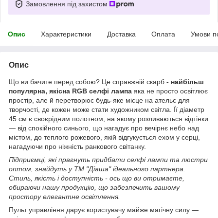
Замовлення під захистом
Опис
Характеристики
Доставка
Оплата
Умови п
Опис
Що ви бачите перед собою? Це справжній скарб
- найбільш
популярна, якісна RGB селфі лампа
яка не просто освітлює
простір, але й перетворює будь-яке місце на ательє для
творчості, де кожен може стати художником світла. Її діаметр
45 см є своєрідним полотном, на якому розливаються відтінки
— від спокійного синього, що нагадує про вечірнє небо над
містом, до теплого рожевого, якій відгукується ехом у серці,
нагадуючи про ніжність ранкового світанку.
Підприємці, які прагнуть придбати селфі лампи та люстри
оптом, знайдуть у ТМ "Діаша" ідеального партнера.
Стиль, якість і доступність - ось що ви отримаєте,
обираючи нашу продукцію, що забезпечить вашому
простору елегантне освітлення.
Пульт управління дарує користувачу майже магічну силу —