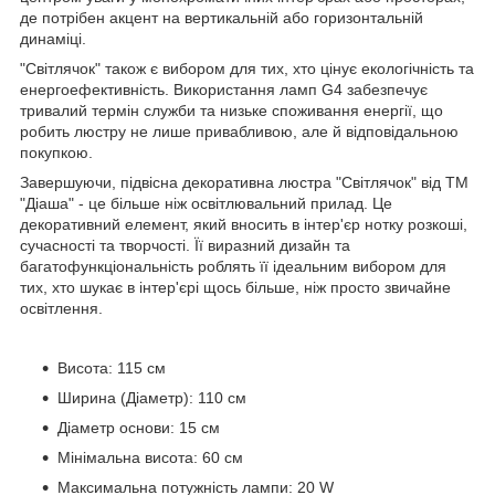
де потрібен акцент на вертикальній або горизонтальній
динаміці.
"Світлячок" також є вибором для тих, хто цінує екологічність та
енергоефективність. Використання ламп G4 забезпечує
тривалий термін служби та низьке споживання енергії, що
робить люстру не лише привабливою, але й відповідальною
покупкою.
Завершуючи, підвісна декоративна люстра "Світлячок" від ТМ
"Діаша" - це більше ніж освітлювальний прилад. Це
декоративний елемент, який вносить в інтер'єр нотку розкоші,
сучасності та творчості. Її виразний дизайн та
багатофункціональність роблять її ідеальним вибором для
тих, хто шукає в інтер'єрі щось більше, ніж просто звичайне
освітлення.
Висота:
115 см
Ширина (Діаметр):
110 см
Діаметр основи:
15 см
Мінімальна висота:
60 см
Максимальна потужність лампи:
20 W