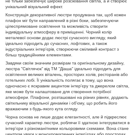
не тільки забезпечує широке розсіювання світла, а й створює
унікальний візуальний ефект.
Конструкція декоративної люстри продумана так, щоб кожен
плафон міг бути направлений в різні боки, забезпечуючи
цілеспрямоване освітлення та можливість створити
індивідуальну атмосферу в приміщенні. Чорний колір
металевої основи додає люстрі сучасного вигляду, який
ідеально підходить до сучасних, лофтових, а також
індустріальних інтер'єрів, створюючи сміливий контраст з
більш традиційними елементами.
Завдяки своїм значним розмірам та оригінальному дизайну,
люстра "Світлячок" від ТМ "Діаша" ідеально підходить для
освітлення великих віталень, просторих холів, ресторанів або
готельних лобі. Її унікальність полягає в тому, що вона
одночасно є яскравим акцентом інтер'єру та джерелом світла,
яке може бути налаштоване для створення потрібної
атмосфери. Плафони, розташовані на різних рівнях, додають
світильнику візуальної динаміки і об'єму, що робить його
вражаючим з будь-якого кута огляду.
Чорна основа не лише додає елегантності, але й підкреслює
сучасний характер люстри, роблячи її здатною інтегруватися в
інтер'єри з різноманітними кольоровими схемами. Вона стане
центром уваги у монохроматичних інтер'єрах або просторах,