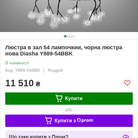
Люстра в зал 54 лампочкии, чорна люстра
нова Diasha Y889-54BBK
В наявності
Код: Y889-54BBK
Роздріб
11 510
₴
Купити
або
Купити з
Що таке купити з Пром?