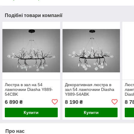
Подібні товари компанії
Люстра в зал на 54
Декоративная люстра в
Люст
лампочкии Diasha Y889-
зал 54 лампочкии Diasha
ламп
54CBK
Y889-54ABK
Dias
6 890
8 190
8 7
₴
₴
Купити
Купити
Про нас