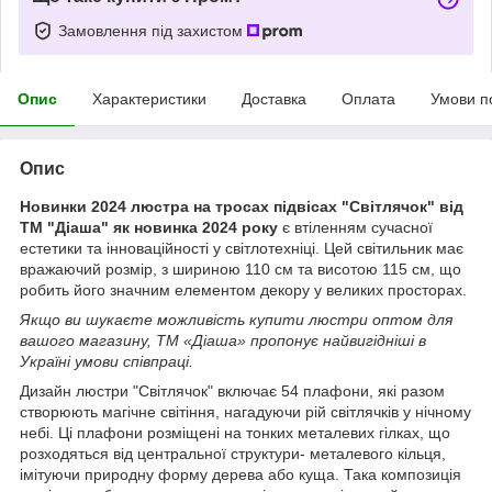
Замовлення під захистом
Опис
Характеристики
Доставка
Оплата
Умови п
Опис
Новинки 2024 люстра на тросах підвісах "Світлячок" від
ТМ "Діаша" як новинка 2024 року
є втіленням сучасної
естетики та інноваційності у світлотехніці. Цей світильник має
вражаючий розмір, з шириною 110 см та висотою 115 см, що
робить його значним елементом декору у великих просторах.
Якщо ви шукаєте можливість купити люстри оптом для
вашого магазину, ТМ «Діаша» пропонує найвигідніші в
Україні умови співпраці.
Дизайн люстри "Світлячок" включає 54 плафони, які разом
створюють магічне світіння, нагадуючи рій світлячків у нічному
небі. Ці плафони розміщені на тонких металевих гілках, що
розходяться від центральної структури- металевого кільця,
імітуючи природну форму дерева або куща. Така композиція