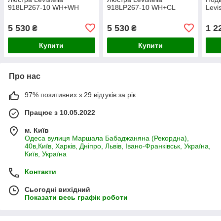
918LP267-10 WH+WH
918LP267-10 WH+CL
Levi
5 530
5 530
1 2
₴
₴
Купити
Купити
Про нас
97% позитивних з 29 відгуків за рік
Працює з 10.05.2022
м. Київ
Одеса вулиця Маршала Бабаджаняна (Рекордна),
40в,Київ, Харків, Дніпро, Львів, Івано-Франківськ, Україна,
Київ, Україна
Контакти
Сьогодні вихідний
Показати весь графік роботи