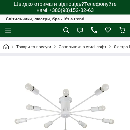
Швидко отримати відповідь?Телефонуйте
нам! +380(98)152-82-63
Світильники, люстри, бра - it's a trend
Товари та послуги
Світильники в стилі лофт
Люстра 