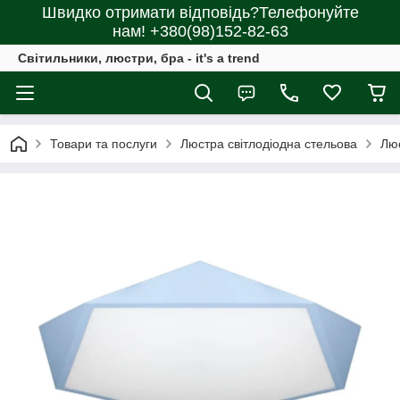
Швидко отримати відповідь?Телефонуйте
нам! +380(98)152-82-63
Світильники, люстри, бра - it's a trend
Товари та послуги
Люстра світлодіодна стельова
Люс