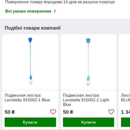
Повернення товару впродовж 14 днів за рахунок покупця
Всі умови повернення
Подібні товари компанії
Подвесная люстра
Подвесная люстра
Люст
Levistella 915002-1 Blue
Levistella 915002-1 Light
BLU
Blue
50
50
1 3
₴
₴
Купити
Купити