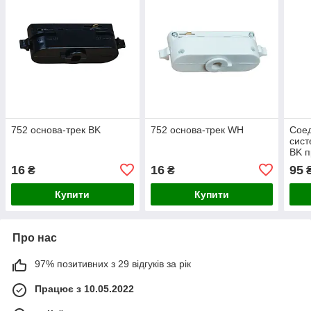
752 основа-трек BK
752 основа-трек WH
Соед
сист
BK п
16
16
95
₴
₴
Купити
Купити
Про нас
97% позитивних з 29 відгуків за рік
Працює з 10.05.2022