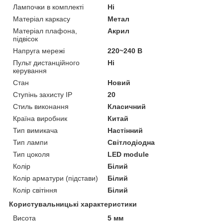
Лампочки в комплекті
Ні
Матеріал каркасу
Метал
Матеріал плафона,
Акрил
підвісок
Напруга мережі
220~240 В
Пульт дистанційного
Ні
керування
Стан
Новий
Ступінь захисту IP
20
Стиль виконання
Класичний
Країна виробник
Китай
Тип вимикача
Настінний
Тип лампи
Світлодіодна
Тип цоколя
LED module
Колір
Білий
Колір арматури (підстави)
Білий
Колір світіння
Білий
Користувальницькі характеристики
Висота
5 мм