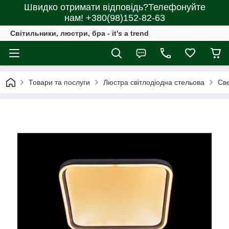
Швидко отримати відповідь?Телефонуйте
нам! +380(98)152-82-63
Світильники, люстри, бра - it's a trend
Товари та послуги
Люстра світлодіодна стельова
Све