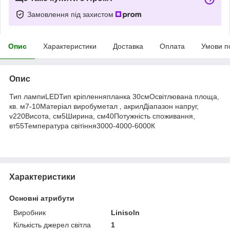
Замовлення під захистом
Опис
Характеристики
Доставка
Оплата
Умови п
Опис
Тип лампиLEDТип кріпленняпланка 30смОсвітлювана площа,
кв. м7-10Матеріал виробуметал , акрилДіапазон напруг,
v220Висота, см5Ширина, см40Потужність споживання,
вт55Температура світіння3000-4000-6000К
Характеристики
Основні атрибути
Виробник
Linisoln
Кількість джерел світла
1