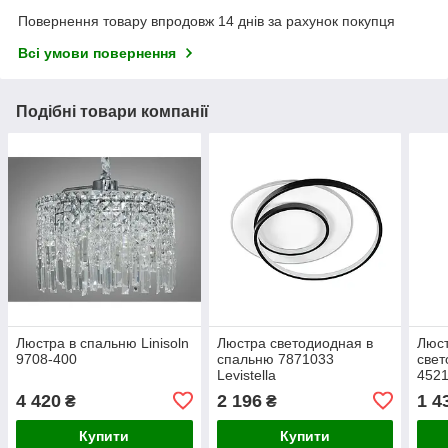
Повернення товару впродовж 14 днів за рахунок покупця
Всі умови повернення
Подібні товари компанії
Люстра в спальню Linisoln
Люстра светодиодная в
Люст
9708-400
спальню 7871033
свет
Levistella
4521
4 420
2 196
1 4
₴
₴
Купити
Купити