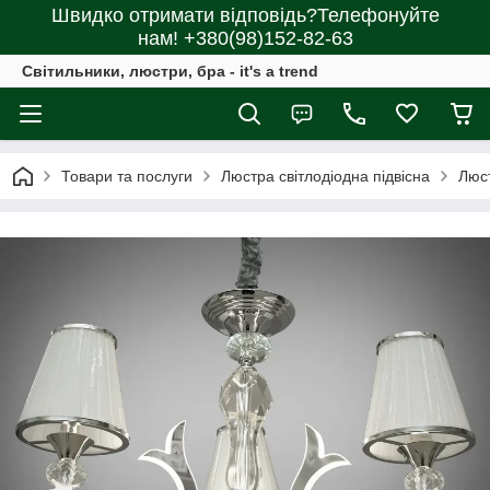
Швидко отримати відповідь?Телефонуйте
нам! +380(98)152-82-63
Світильники, люстри, бра - it's a trend
Товари та послуги
Люстра світлодіодна підвісна
Люс