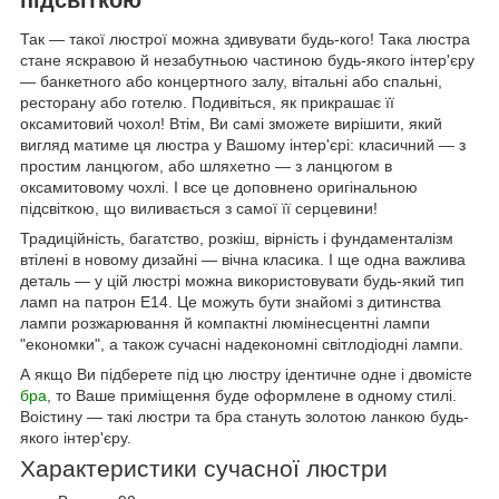
Так — такої люстрої можна здивувати будь-кого! Така люстра
стане яскравою й незабутньою частиною будь-якого інтер'єру
— банкетного або концертного залу, вітальні або спальні,
ресторану або готелю. Подивіться, як прикрашає її
оксамитовий чохол! Втім, Ви самі зможете вирішити, який
вигляд матиме ця люстра у Вашому інтер'єрі: класичний — з
простим ланцюгом, або шляхетно — з ланцюгом в
оксамитовому чохлі. І все це доповнено оригінальною
підсвіткою, що виливається з самої її серцевини!
Традиційність, багатство, розкіш, вірність і фундаменталізм
втілені в новому дизайні — вічна класика. І ще одна важлива
деталь — у цій люстрі можна використовувати будь-який тип
ламп на патрон Е14. Це можуть бути знайомі з дитинства
лампи розжарювання й компактні люмінесцентні лампи
"економки", а також сучасні надекономні світлодіодні лампи.
А якщо Ви підберете під цю люстру ідентичне одне і двомісте
бра
, то Ваше приміщення буде оформлене в одному стилі.
Воістину — такі люстри та бра стануть золотою ланкою будь-
якого інтер'єру.
Характеристики сучасної люстри