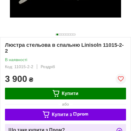
Люстра стельова в спальню Linisoln 11015-2-
2
В наявності
Код: 11015-2-2
Роздріб
3 900
₴
Купити
або
Купити з
Що таке купити з Пром?