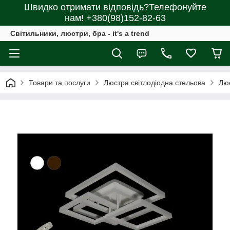
Швидко отримати відповідь?Телефонуйте
нам! +380(98)152-82-63
Світильники, люстри, бра - it's a trend
Товари та послуги
Люстра світлодіодна стельова
Люс