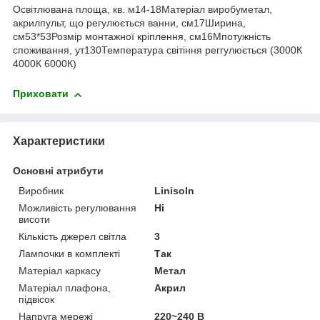
Освітлювана площа, кв. м14-18Матеріал виробуметал,
акрилпульт, що регулюється ванни, см17Ширина,
см53*53Розмір монтажної кріплення, см16Мпотужність
споживання, ут130Температура світіння реггулюється (3000К
4000К 6000К)
Приховати
Характеристики
Основні атрибути
Виробник
Linisoln
Можливість регулювання
Ні
висоти
Кількість джерел світла
3
Лампочки в комплекті
Так
Матеріал каркасу
Метал
Матеріал плафона,
Акрил
підвісок
Напруга мережі
220~240 В