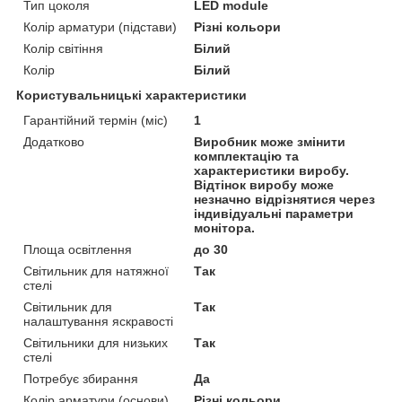
Тип цоколя
LED module
Колір арматури (підстави)
Різні кольори
Колір світіння
Білий
Колір
Білий
Користувальницькі характеристики
Гарантійний термін (міс)
1
Додатково
Виробник може змінити
комплектацію та
характеристики виробу.
Відтінок виробу може
незначно відрізнятися через
індивідуальні параметри
монітора.
Площа освітлення
до 30
Світильник для натяжної
Так
стелі
Світильник для
Так
налаштування яскравості
Світильники для низьких
Так
стелі
Потребує збирання
Да
Колір арматури (основи)
Різні кольори