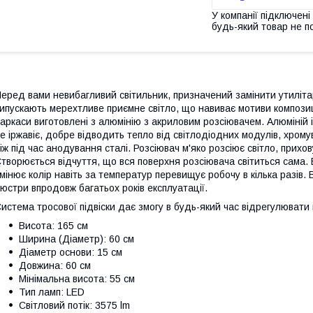
У компанії підключені
будь-який товар не п
еред вами невибагливий світильник, призначений замінити утиліт
ипускають мерехтливе приємне світло, що навиває мотиви композиц
аркаси виготовлені з алюмінію з акриловим розсіювачем. Алюміній
е іржавіє, добре відводить тепло від світлодіодних модулів, хром
іж під час анодування сталі. Розсіювач м'яко розсіює світло, прихо
творюється відчуття, що вся поверхня розсіювача світиться сама.
мінює колір навіть за температур перевищує робочу в кілька разів.
юстри впродовж багатьох років експлуатації.
истема тросової підвіски дає змогу в будь-який час відрегулюват
Висота:
165 см
Ширина (Діаметр):
60 см
Діаметр основи:
15 см
Довжина:
60 см
Мінімальна висота:
55 см
Тип ламп:
LED
Світловий потік:
3575 lm