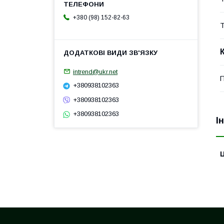
+380 (98) 152-82-63
Т
intrend@ukr.net
П
+380938102363
+380938102363
+380938102363
І
Ц