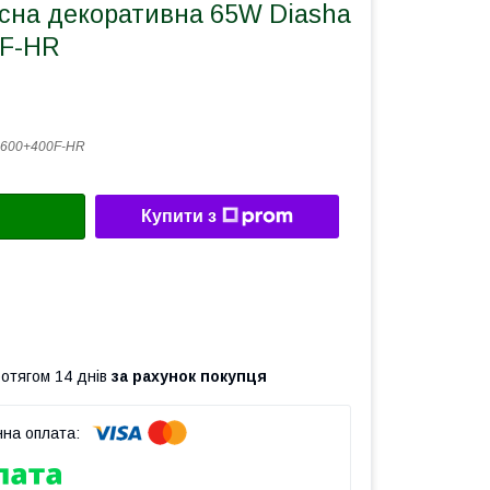
існа декоративна 65W Diasha
0F-HR
-600+400F-HR
Купити з
ротягом 14 днів
за рахунок покупця