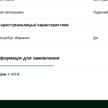
ип світильника
Підвісни
Користувальницькі характеристики
отребує збирання
Да
нформація для замовлення
іна:
6 430 ₴