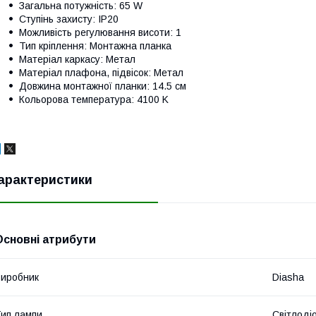
Загальна потужність:
65 W
Ступінь захисту:
IP20
Можливість регулювання висоти:
1
Тип кріплення:
Монтажна планка
Матеріал каркасу:
Метал
Матеріал плафона, підвісок:
Метал
Довжина монтажної планки:
14.5 см
Кольорова температура:
4100 K
арактеристики
Основні атрибути
иробник
Diasha
ип лампи
Світлоді