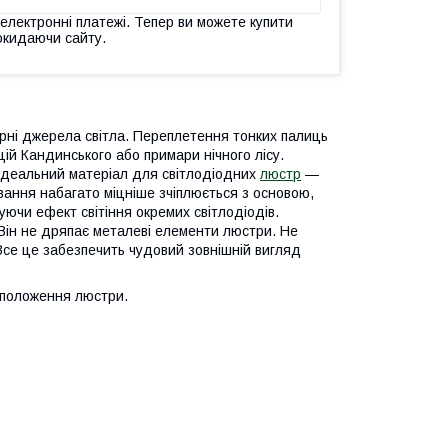
 електронні платежі. Тепер ви можете купити
окидаючи сайту.
арні джерела світла. Переплетення тонких палиць
ій Кандинського або примари нічного лісу.
 ідеальний матеріал для світлодіодних
люстр
—
ування набагато міцніше зчіплюється з основою,
вуючи ефект світіння окремих світлодіодів.
 Він не дряпає металеві елементи люстри. Не
 Все це забезпечить чудовий зовнішній вигляд
и положення люстри.