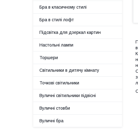
Бра в класичному стилі
Бра в стилі лофт
Підсвітка для дзеркал картин
П
Настольні лампи
в
К
Торшери
н
н
Світильники в дитячу кімнату
С
з
л
Точкові світильники
С
Вуличні світильники підвісні
Вуличні стовби
Вуличні бра