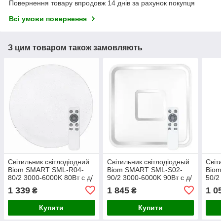
Повернення товару впродовж 14 днів за рахунок покупця
Всі умови повернення
З цим товаром також замовляють
Світильник світлодіодний
Світильник світлодіодный
Світ
Biom SMART SML-R04-
Biom SMART SML-S02-
Bio
80/2 3000-6000K 80Вт с д/
90/2 3000-6000K 90Вт с д/
50/2
у New
у
у
1 339
1 845
1 0
₴
₴
Купити
Купити