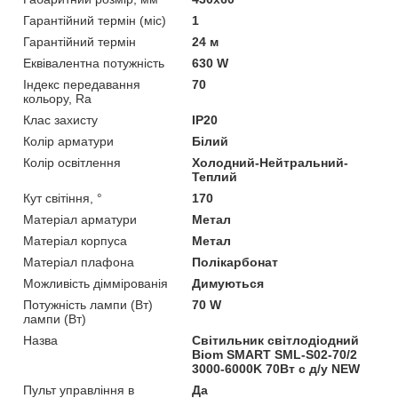
Гарантійний термін (міс)
1
Гарантійний термін
24 м
Еквівалентна потужність
630 W
Індекс передавання
70
кольору, Ra
Клас захисту
IP20
Колір арматури
Білий
Колір освітлення
Холодний-Нейтральний-
Теплий
Кут світіння, °
170
Матеріал арматури
Метал
Матеріал корпуса
Метал
Матеріал плафона
Полікарбонат
Можливість діммірованія
Димуються
Потужність лампи (Вт)
70 W
лампи (Вт)
Назва
Світильник світлодіодний
Biom SMART SML-S02-70/2
3000-6000K 70Вт с д/у NEW
Пульт управління в
Да