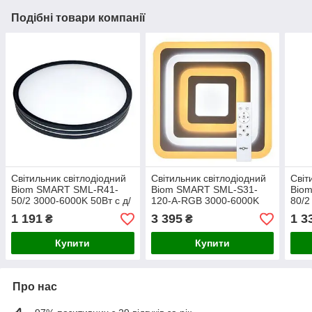
Подібні товари компанії
Світильник світлодіодний
Світильник світлодіодний
Світ
Biom SMART SML-R41-
Biom SMART SML-S31-
Bio
50/2 3000-6000K 50Вт с д/
120-A-RGB 3000-6000K
80/2
у
120Вт с д/к
у N
1 191
3 395
1 3
₴
₴
Купити
Купити
Про нас