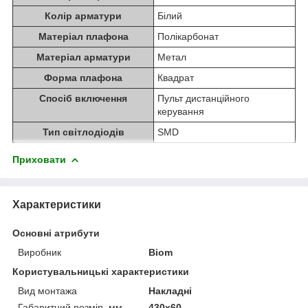
Колір арматури
Білий
Матеріал плафона
Полікарбонат
Матеріал арматури
Метал
Форма плафона
Квадрат
Спосіб включення
Пульт дистанційного
керування
Тип світлодіодів
SMD
Приховати
Характеристики
Основні атрибути
Виробник
Biom
Користувальницькі характеристики
Вид монтажа
Накладні
Габаритний розмір, мм
430х60