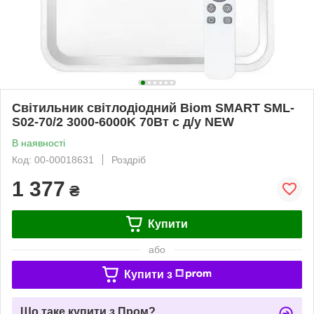
Світильник світлодіодний Biom SMART SML-
S02-70/2 3000-6000K 70Вт с д/у NEW
В наявності
Код: 00-00018631
Роздріб
1 377
₴
Купити
або
Купити з
Що таке купити з Пром?