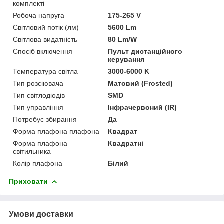
комплекті
Робоча напруга
175-265 V
Світловий потік (лм)
5600 Lm
Світлова видатність
80 Lm/W
Спосіб включення
Пульт дистанційного
керування
Температура світла
3000-6000 K
Тип розсіювача
Матовий (Frosted)
Тип світлодіодів
SMD
Тип управління
Інфрачервоний (IR)
Потребує збирання
Да
Форма плафона плафона
Квадрат
Форма плафона
Квадратні
світильника
Колір плафона
Білий
Приховати
Умови доставки