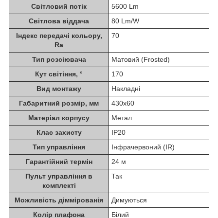
Світловий потік
5600 Lm
Світлова віддача
80 Lm/W
Індекс передачі кольору,
70
Ra
Тип розсіювача
Матовий (Frosted)
Кут світіння, °
170
Вид монтажу
Накладні
Габаритний розмір, мм
430х60
Матеріал корпусу
Метал
Клас захисту
IP20
Тип управління
Інфрачервоний (IR)
Гарантійний термін
24 м
Пульт управління в
Так
комплекті
Можливість діммірованія
Димуються
Колір плафона
Білий