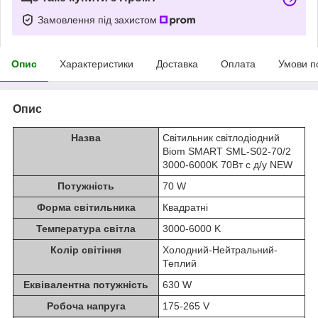
Замовлення під захистом
Опис
Характеристики
Доставка
Оплата
Умови п
Опис
Назва
Світильник світлодіодний
Biom SMART SML-S02-70/2
3000-6000K 70Вт с д/у NEW
Потужність
70 W
Форма світильника
Квадратні
Температура світла
3000-6000 K
Колір світіння
Холодний-Нейтральний-
Теплий
Еквівалентна потужність
630 W
Робоча напруга
175-265 V