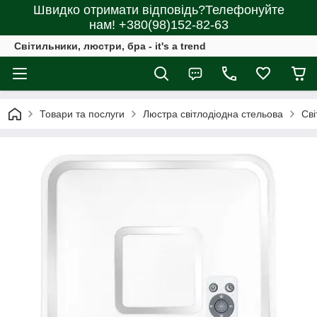
Швидко отримати відповідь?Телефонуйте
нам! +380(98)152-82-63
Світильники, люстри, бра - it's a trend
Товари та послуги
Люстра світлодіодна стельова
Сві