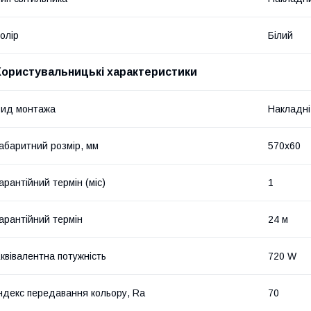
олір
Білий
Користувальницькі характеристики
ид монтажа
Накладні
абаритний розмір, мм
570х60
арантійний термін (міс)
1
арантійний термін
24 м
квівалентна потужність
720 W
ндекс передавання кольору, Ra
70