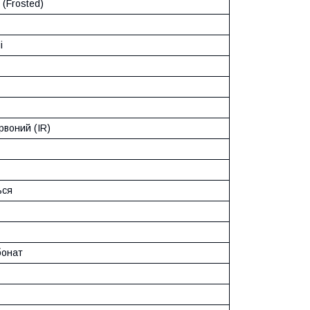
(Frosted)
і
рвоний (IR)
ься
бонат