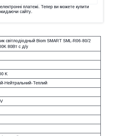
 електронні платежі. Тепер ви можете купити
окидаючи сайту.
ник світлодіодный Biom SMART SML-R06-80/2
00K 80Вт с д/у
00 K
й-Нейтральний-Теплий
 V