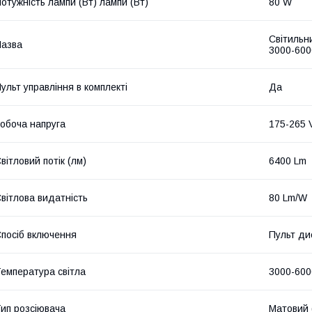
отужність лампи (Вт) лампи (Вт)
80 W
Світильн
азва
3000-600
ульт управління в комплекті
Да
обоча напруга
175-265 
вітловий потік (лм)
6400 Lm
вітлова видатність
80 Lm/W
посіб включення
Пульт ди
емпература світла
3000-600
ип розсіювача
Матовий 