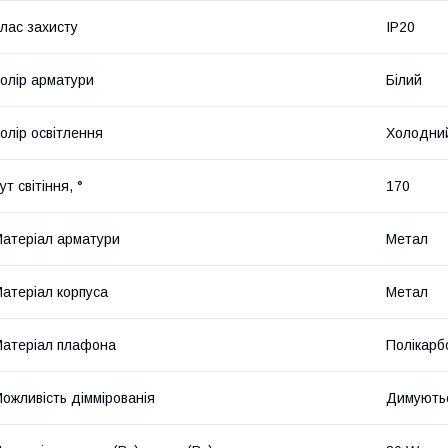
лас захисту
IP20
олір арматури
Білий
олір освітлення
Холодни
ут світіння, °
170
атеріал арматури
Метал
атеріал корпуса
Метал
атеріал плафона
Полікарб
ожливість діммірованія
Димують