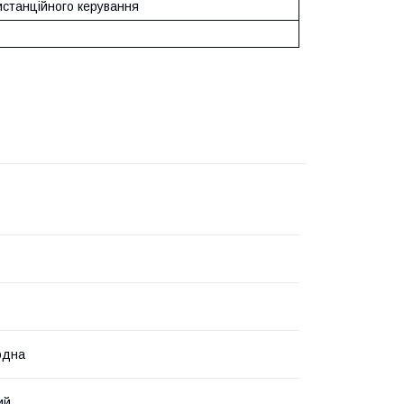
истанційного керування
одна
ий