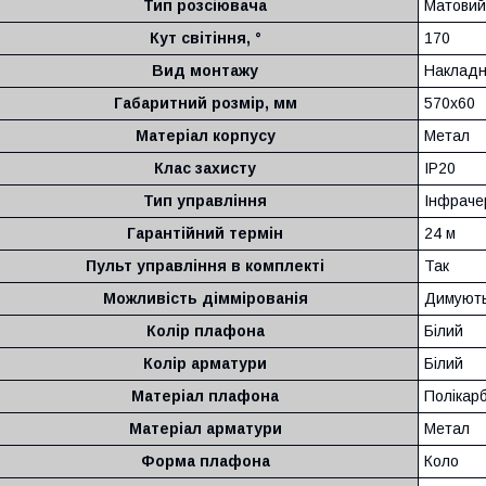
Тип розсіювача
Матовий 
Кут світіння, °
170
Вид монтажу
Накладн
Габаритний розмір, мм
570х60
Матеріал корпусу
Метал
Клас захисту
IP20
Тип управління
Інфраче
Гарантійний термін
24 м
Пульт управління в комплекті
Так
Можливість діммірованія
Димуют
Колір плафона
Білий
Колір арматури
Білий
Матеріал плафона
Полікар
Матеріал арматури
Метал
Форма плафона
Коло