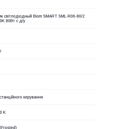
ик світлодіодный Biom SMART SML-R06-80/2
0K 80Вт с д/у
V
станційного керування
0 K
(Frosted)