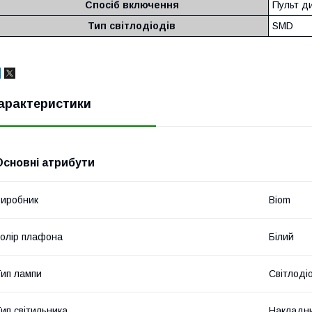
Спосіб включення
Пульт д
Тип світлодіодів
SMD
арактеристики
Основні атрибути
иробник
Biom
олір плафона
Білий
ип лампи
Світлоді
ип світильника
Накладн