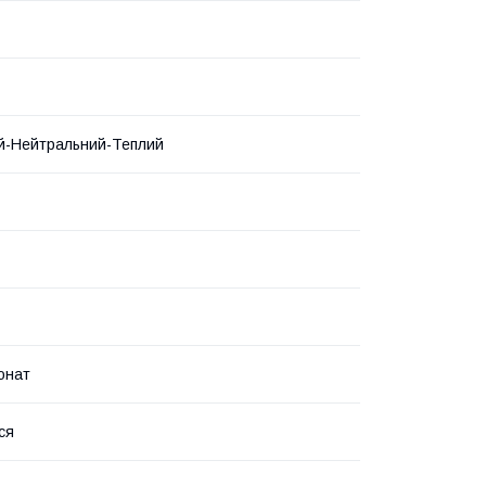
й-Нейтральний-Теплий
онат
ся