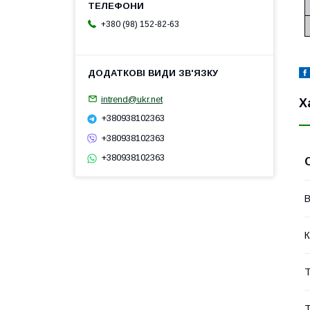
+380 (98) 152-82-63
intrend@ukr.net
Х
+380938102363
+380938102363
+380938102363
В
К
Т
Т