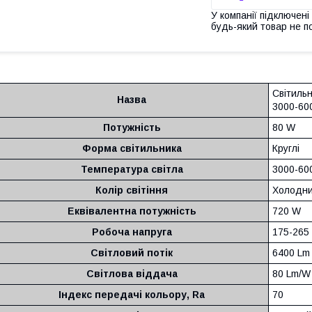
У компанії підключені
будь-який товар не п
Світиль
Назва
3000-60
Потужність
80 W
Форма світильника
Круглі
Температура світла
3000-60
Колір світіння
Холодни
Еквівалентна потужність
720 W
Робоча напруга
175-265
Світловий потік
6400 Lm
Світлова віддача
80 Lm/W
Індекс передачі кольору, Ra
70