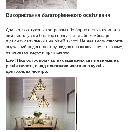
Використання багаторівневого освітлення
Для великих кухонь з островом або барною стійкою можна
використовувати багаторівневі люстри або комбінації
підвісних світильників на різній висоті. Це дає змогу створити
візуальний поділ простору, виділяючи кожну зону по-своєму,
не перевантажуючи приміщення.
Ідея: Над островом - кілька підвісних світильників на
різній висоті, а над основною частиною кухні -
центральна люстра.